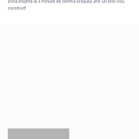
zonă liniștită la 3 minute de centrul orașului ,într-un bloc nou
construit!