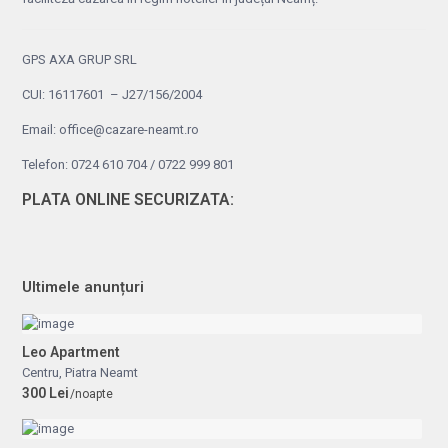
GPS AXA GRUP SRL
CUI: 16117601 – J27/156/2004
Email: office@cazare-neamt.ro
Telefon: 0724 610 704 / 0722 999 801
PLATA ONLINE SECURIZATA:
Ultimele anunțuri
Leo Apartment
Centru
,
Piatra Neamt
300 Lei
/noapte