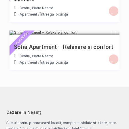
Centru
,
Piatra Neamt
Apartment
/
Întreaga locuință
300 Lei
/noapte
recomandat
Sofia Apartment – Relaxare și confort
Centru
,
Piatra Neamt
Apartment
/
Întreaga locuință
Cazare în Neamț
Site-ul nostru promovează locații, complet mobilate și utilate, care
faciliteză cazarea în regim hotelier în județul Neamț.