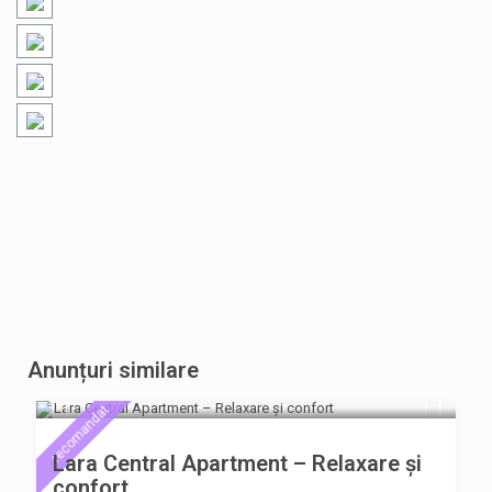
Anunțuri similare
280 Lei
/noapte
recomandat
Lara Central Apartment – Relaxare și
confort