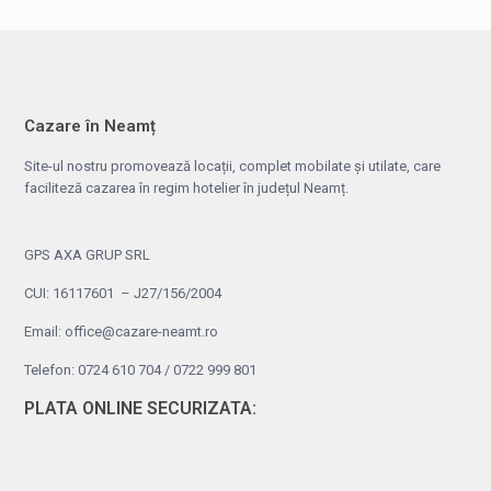
Cazare în Neamț
Site-ul nostru promovează locații, complet mobilate și utilate, care
faciliteză cazarea în regim hotelier în județul Neamț.
GPS AXA GRUP SRL
CUI: 16117601 – J27/156/2004
Email: office@cazare-neamt.ro
Telefon: 0724 610 704 / 0722 999 801
PLATA ONLINE SECURIZATA: