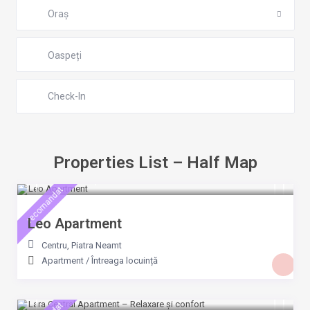
Oraș
Oaspeți
Properties List – Half Map
300 Lei
/noapte
recomandat
Leo Apartment
Centru
,
Piatra Neamt
Apartment
/
Întreaga locuință
280 Lei
/noapte