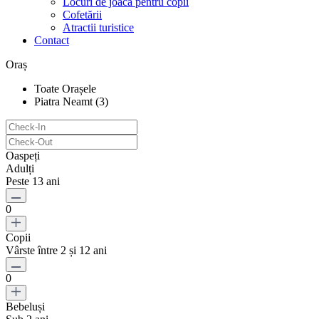
Locuri de joacă pentru copii
Cofetării
Atractii turistice
Contact
Oraș
Toate Orașele
Piatra Neamt (3)
Oaspeți
Adulți
Peste 13 ani
0
Copii
Vârste între 2 și 12 ani
0
Bebeluși