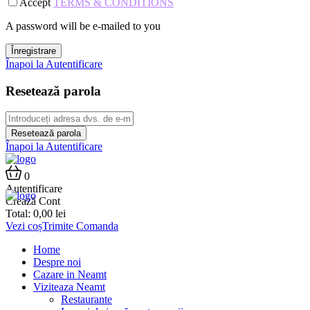
Accept
TERMS & CONDITIONS
A password will be e-mailed to you
Înregistrare
Înapoi la Autentificare
Resetează parola
Resetează parola
Înapoi la Autentificare
0
Autentificare
Crează Cont
Total:
0,00
lei
Vezi coș
Trimite Comanda
Home
Despre noi
Cazare in Neamt
Viziteaza Neamt
Restaurante