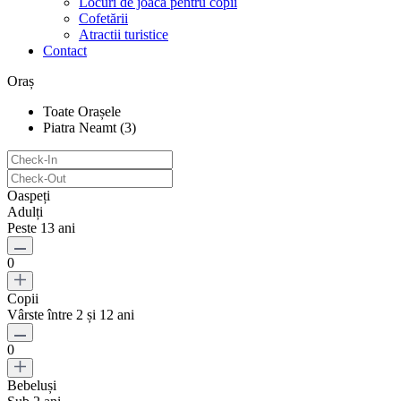
Locuri de joacă pentru copii
Cofetării
Atractii turistice
Contact
Oraș
Toate Orașele
Piatra Neamt (3)
Oaspeți
Adulți
Peste 13 ani
0
Copii
Vârste între 2 și 12 ani
0
Bebeluși